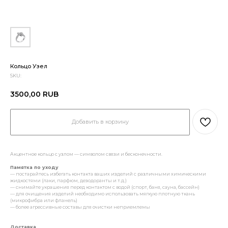
Кольцо Узел
SKU:
3500,00
RUB
Добавить в корзину
Акцентное кольцо с узлом — символом связи и бесконечности.
Памятка по уходу
— постарайтесь избегать контакта ваших изделий с различными химическими
жидкостями (лаки, парфюм, дезодоранты и т.д.)
— снимайте украшения перед контактом с водой (спорт, баня, сауна, бассейн)
— для очищения изделий необходимо использовать мягкую плотную ткань
(микрофибра или фланель)
— более агрессивные составы для очистки неприемлемы
Доставка