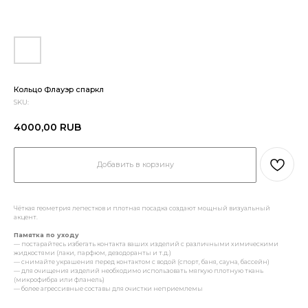
Кольцо Флауэр спаркл
SKU:
4000,00
RUB
Добавить в корзину
Чёткая геометрия лепестков и плотная посадка создают мощный визуальный
акцент.
Памятка по уходу
— постарайтесь избегать контакта ваших изделий с различными химическими
жидкостями (лаки, парфюм, дезодоранты и т.д.)
— снимайте украшения перед контактом с водой (спорт, баня, сауна, бассейн)
— для очищения изделий необходимо использовать мягкую плотную ткань
(микрофибра или фланель)
— более агрессивные составы для очистки неприемлемы