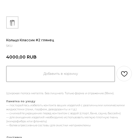
Кольцо Классик #2 глянец
SKU:
4000,00
RUB
Добавить в корзину
Широкая полоса металла. Без лишнего. Только форма и отражение (18мм).
Памятка по уходу
— постарайтесь избегать контакта ваших изделий с различными химическими
жидкостями (лаки, парфюм, дезодоранты и т.д.)
— снимайте украшения перед контактом с водой (спорт, баня, сауна, бассейн)
— для очищения изделий необходимо использовать мягкую плотную ткань
(микрофибра или фланель)
— более агрессивные составы для очистки неприемлемы
Доставка