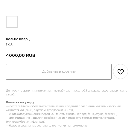
Кольцо Кварц
SKU:
4000,00
RUB
Добавить в корзину
Для тех, кто ценит минимализм, но выбирает масштаб. Кольцо, которое говорит само
за себя.
Памятка по уходу
— постарайтесь избегать контакта ваших изделий с различными химическими
жидкостями (лаки, парфюм, дезодоранты и т.д.)
— снимайте украшения перед контактом с водой (спорт, баня, сауна, бассейн)
— для очищения изделий необходимо использовать мягкую плотную ткань
(микрофибра или фланель)
— более агрессивные составы для очистки неприемлемы