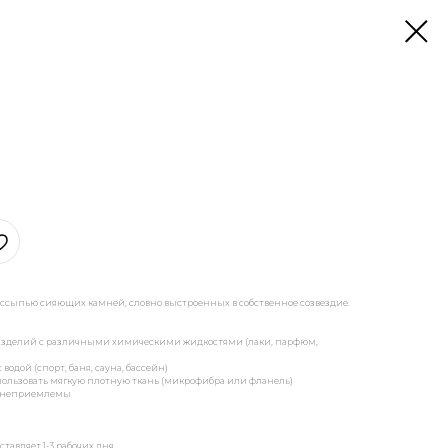
ссыпью сияющих камней, словно выстроенных в собственное созвездие.
х изделий с различными химическими жидкостями (лаки, парфюм,
одой (спорт, баня, сауна, бассейн)
ользовать мягкую плотную ткань (микрофибра или фланель)
ки неприемлемы
тавляет 1-3 рабочих дня.