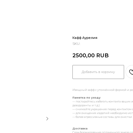
Кафф Аурелия
SKU:
2500,00
RUB
Добавить в корзину
Изящный кафф с утончённой формой и ро
Памятка по уходу
— постарайтесь избегать контакта ваши
дезодоранты и т.д.)
— снимайте украшения перед контактом с в
— для очищения изделий необходимо исп
— более агрессивные составы для очист
Доставка
Cрок формирования оплаченного заказа сос