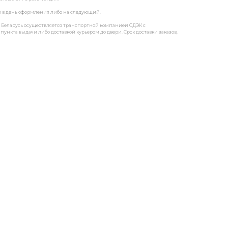
я в день оформления либо на следующий.
ку Беларусь осуществляется транспортной компанией СДЭК с
пункта выдачи либо доставкой курьером до двери. Срок доставки заказов,