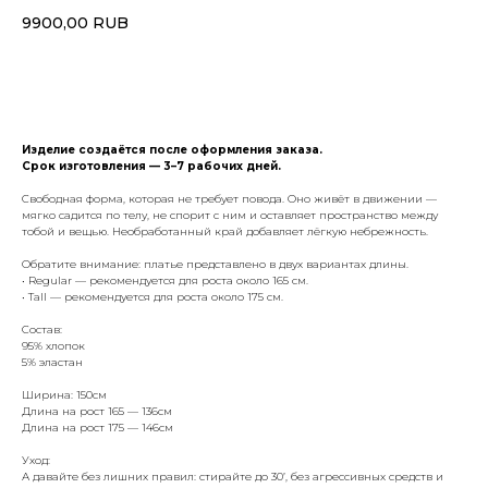
9900,00
RUB
Добавить в корзину
Изделие создаётся после оформления заказа.
Срок изготовления — 3–7 рабочих дней.
Свободная форма, которая не требует повода. Оно живёт в движении —
мягко садится по телу, не спорит с ним и оставляет пространство между
тобой и вещью. Необработанный край добавляет лёгкую небрежность.
Обратите внимание: платье представлено в двух вариантах длины.
• Regular — рекомендуется для роста около 165 см.
• Tall — рекомендуется для роста около 175 см.
Состав:
95% хлопок
5% эластан
Ширина: 150см
Длина на рост 165 — 136см
Длина на рост 175 — 146см
Уход:
А давайте без лишних правил: стирайте до 30’, без агрессивных средств и