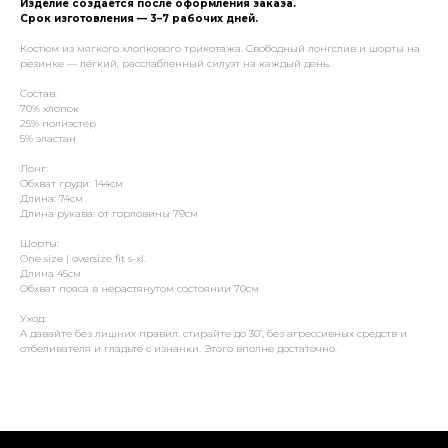
Изделие создаётся после оформления заказа.
Срок изготовления — 3–7 рабочих дней.
Костюм из мягкого хлопкового трикотажа. Свободный лонгслив и шорты на
резинке — лёгкий, расслабленный силуэт на каждый день.
Состав:
70% хлопок
25% полиэстер
5% эластан
Лонг:
Обхват груди: 144см
Длина: 74см
Длина рукава: от горловины 79см
Шорты:
One size | oversize fit s-xl.
Длина 45см
Обхват пояса в нерастянутом состоянии 70см
Уход:
А давайте без лишних правил: стирайте до 30’, без агрессивных средств и
отбеливателя и гладьте с изнанки. Этого вполне достаточно.