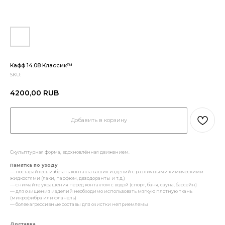
Кафф 14.08 Классик™
SKU:
4200,00
RUB
Добавить в корзину
Скульптурная форма, вдохновлённая движением.
Памятка по уходу
— постарайтесь избегать контакта ваших изделий с различными химическими
жидкостями (лаки, парфюм, дезодоранты и т.д.)
— снимайте украшения перед контактом с водой (спорт, баня, сауна, бассейн)
— для очищения изделий необходимо использовать мягкую плотную ткань
(микрофибра или фланель)
— более агрессивные составы для очистки неприемлемы
Доставка