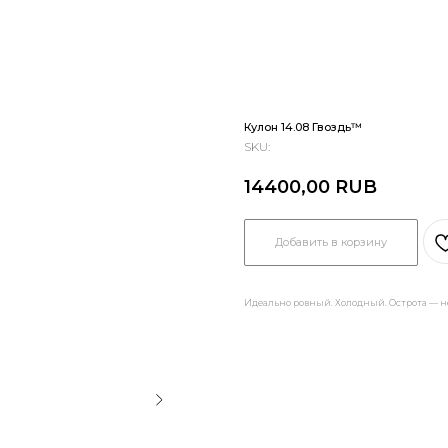
Кулон 14.08 Гвоздь™
SKU:
14400,00
RUB
Добавить в корзину
Идеально ровный. Холодный. Острота — не