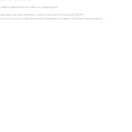
я в день оформления либо на следующий.
ку Беларусь осуществляется транспортной компанией СДЭК с
пункта выдачи либо доставкой курьером до двери. Срок доставки заказов,