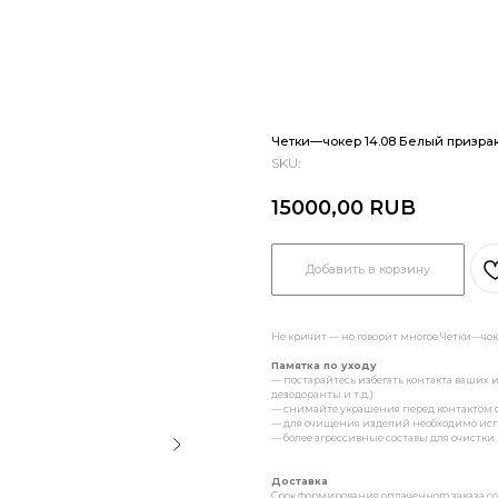
Четки—чокер 14.08 Белый призра
SKU:
15000,00
RUB
Добавить в корзину
Не кричит — но говорит многое.Четки—чокер
Памятка по уходу
— постарайтесь избегать контакта ваши
дезодоранты и т.д.)
— снимайте украшения перед контактом с в
— для очищения изделий необходимо исп
— более агрессивные составы для очист
Доставка
Cрок формирования оплаченного заказа сос