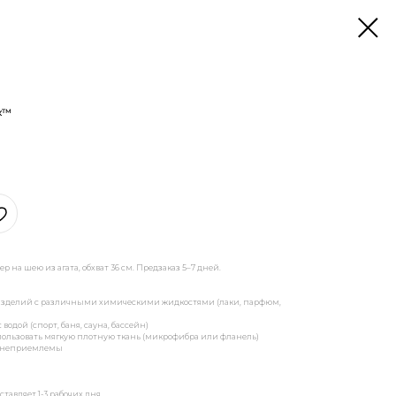
к™
 на шею из агата, обхват 36 см. Предзаказ 5–7 дней.
х изделий с различными химическими жидкостями (лаки, парфюм,
одой (спорт, баня, сауна, бассейн)
ользовать мягкую плотную ткань (микрофибра или фланель)
ки неприемлемы
тавляет 1-3 рабочих дня.