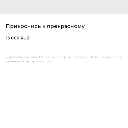
Прикоснись к прекрасному
15 000
RUB
Бюро особых деталей. BUREAU, мн. ч.; ср. [фр. bureau]. 2. Название некоторых
учреждений, департаментов, и т.п.